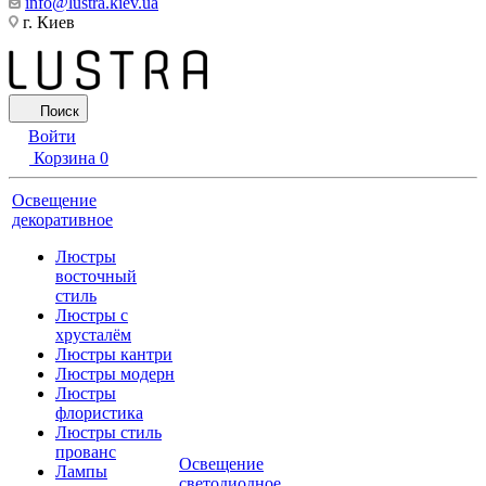
info@lustra.kiev.ua
г. Киев
Поиск
Войти
Корзина
0
Освещение
декоративное
Люстры
восточный
стиль
Люстры с
хрусталём
Люстры кантри
Люстры модерн
Люстры
флористика
Люстры стиль
прованс
Освещение
Лампы
светодиодное