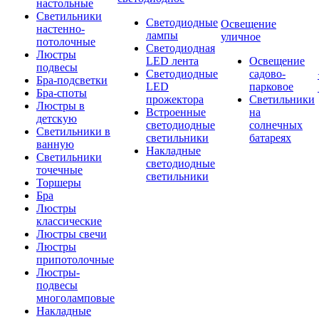
настольные
Светильники
Светодиодные
Освещение
настенно-
лампы
уличное
потолочные
Светодиодная
Люстры
LED лента
Освещение
подвесы
Светодиодные
садово-
Бра-подсветки
LED
парковое
Бра-споты
прожектора
Светильники
Люстры в
Встроенные
на
детскую
светодиодные
солнечных
Светильники в
светильники
батареях
ванную
Накладные
Светильники
светодиодные
точечные
светильники
Торшеры
Бра
Люстры
классические
Люстры свечи
Люстры
припотолочные
Люстры-
подвесы
многоламповые
Накладные