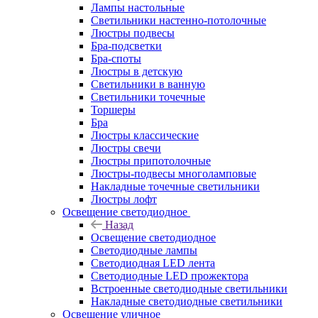
Лампы настольные
Светильники настенно-потолочные
Люстры подвесы
Бра-подсветки
Бра-споты
Люстры в детскую
Светильники в ванную
Светильники точечные
Торшеры
Бра
Люстры классические
Люстры свечи
Люстры припотолочные
Люстры-подвесы многоламповые
Накладные точечные светильники
Люстры лофт
Освещение светодиодное
Назад
Освещение светодиодное
Светодиодные лампы
Светодиодная LED лента
Светодиодные LED прожектора
Встроенные светодиодные светильники
Накладные светодиодные светильники
Освещение уличное