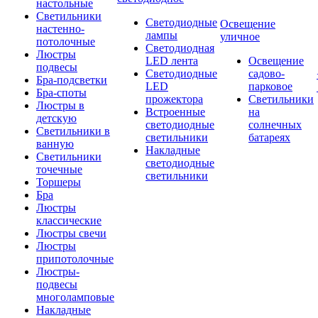
настольные
Светильники
Светодиодные
Освещение
настенно-
лампы
уличное
потолочные
Светодиодная
Люстры
LED лента
Освещение
подвесы
Светодиодные
садово-
Бра-подсветки
LED
парковое
Бра-споты
прожектора
Светильники
Люстры в
Встроенные
на
детскую
светодиодные
солнечных
Светильники в
светильники
батареях
ванную
Накладные
Светильники
светодиодные
точечные
светильники
Торшеры
Бра
Люстры
классические
Люстры свечи
Люстры
припотолочные
Люстры-
подвесы
многоламповые
Накладные