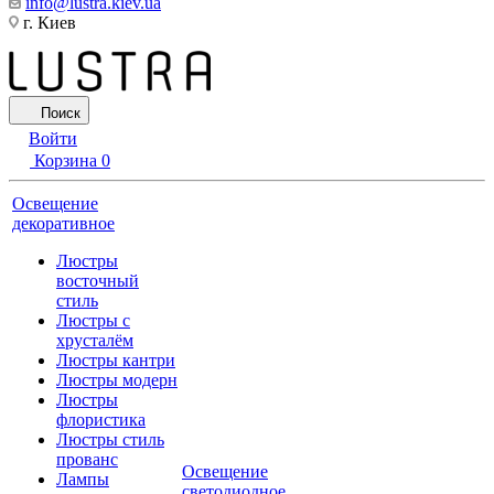
info@lustra.kiev.ua
г. Киев
Поиск
Войти
Корзина
0
Освещение
декоративное
Люстры
восточный
стиль
Люстры с
хрусталём
Люстры кантри
Люстры модерн
Люстры
флористика
Люстры стиль
прованс
Освещение
Лампы
светодиодное