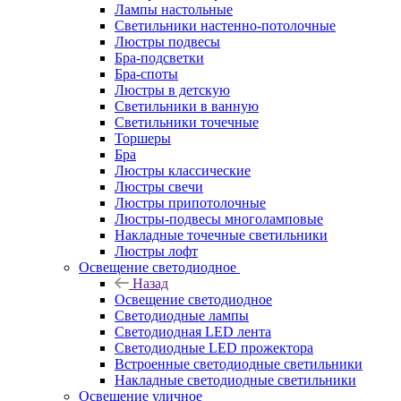
Лампы настольные
Светильники настенно-потолочные
Люстры подвесы
Бра-подсветки
Бра-споты
Люстры в детскую
Светильники в ванную
Светильники точечные
Торшеры
Бра
Люстры классические
Люстры свечи
Люстры припотолочные
Люстры-подвесы многоламповые
Накладные точечные светильники
Люстры лофт
Освещение светодиодное
Назад
Освещение светодиодное
Светодиодные лампы
Светодиодная LED лента
Светодиодные LED прожектора
Встроенные светодиодные светильники
Накладные светодиодные светильники
Освещение уличное