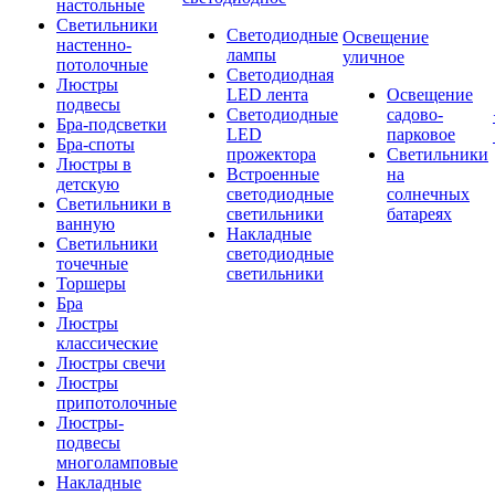
настольные
Светильники
Светодиодные
Освещение
настенно-
лампы
уличное
потолочные
Светодиодная
Люстры
LED лента
Освещение
подвесы
Светодиодные
садово-
Бра-подсветки
LED
парковое
Бра-споты
прожектора
Светильники
Люстры в
Встроенные
на
детскую
светодиодные
солнечных
Светильники в
светильники
батареях
ванную
Накладные
Светильники
светодиодные
точечные
светильники
Торшеры
Бра
Люстры
классические
Люстры свечи
Люстры
припотолочные
Люстры-
подвесы
многоламповые
Накладные