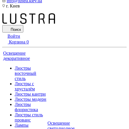
info@lustra.kiev.ua
г. Киев
Поиск
Войти
Корзина
0
Освещение
декоративное
Люстры
восточный
стиль
Люстры с
хрусталём
Люстры кантри
Люстры модерн
Люстры
флористика
Люстры стиль
прованс
Освещение
Лампы
светодиодное