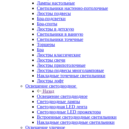
Лампы настольные
Светильники настенно-потолочные
Люстры подвесы
Бра-подсветки
Бра-споты
Люстры в детскую
Светильники в ванную
Светильники точечные
Торшеры
Бра
Люстры классические
Люстры свечи
Люстры припотолочные
Люстры-подвесы многоламповые
Накладные точечные светильники
Люстры лофт
Освещение светодиодное
Назад
Освещение светодиодное
Светодиодные лампы
Светодиодная LED лента
Светодиодные LED прожектора
Встроенные светодиодные светильники
Накладные светодиодные светильники
Освещение уличное