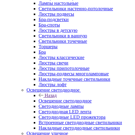
Лампы настольные
Светильники настенно-потолочные
Люстры подвесы
Бра-подсветки
Бра-споты
Люстры в детскую
Светильники в ванную
Светильники точечные
Торшеры
Бра
Люстры классические
Люстры свечи
Люстры припотолочные
Люстры-подвесы многоламповые
Накладные точечные светильники
Люстры лофт
Освещение светодиодное
Назад
Освещение светодиодное
Светодиодные лампы
Светодиодная LED лента
Светодиодные LED прожектора
Встроенные светодиодные светильники
Накладные светодиодные светильники
Освещение уличное