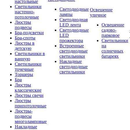
настольные
Светильники
Светодиодные
Освещение
настенно-
лампы
уличное
потолочные
Светодиодная
Люстры
LED лента
Освещение
подвесы
Светодиодные
садово-
Бра-подсветки
LED
парковое
Бра-споты
прожектора
Светильники
Люстры в
Встроенные
на
детскую
светодиодные
солнечных
Светильники в
светильники
батареях
ванную
Накладные
Светильники
светодиодные
точечные
светильники
Торшеры
Бра
Люстры
классические
Люстры свечи
Люстры
припотолочные
Люстры-
подвесы
многоламповые
Накладные