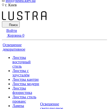
info@lustra.kiev.ua
г. Киев
Поиск
Войти
Корзина
0
Освещение
декоративное
Люстры
восточный
стиль
Люстры с
хрусталём
Люстры кантри
Люстры модерн
Люстры
флористика
Люстры стиль
прованс
Освещение
Лампы
светодиодное