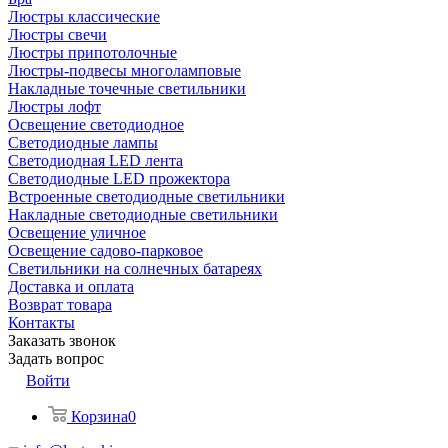
Люстры классические
Люстры свечи
Люстры припотолочные
Люстры-подвесы многоламповые
Накладные точечные светильники
Люстры лофт
Освещение светодиодное
Светодиодные лампы
Светодиодная LED лента
Светодиодные LED прожектора
Встроенные светодиодные светильники
Накладные светодиодные светильники
Освещение уличное
Освещение садово-парковое
Светильники на солнечных батареях
Доставка и оплата
Возврат товара
Контакты
Заказать звонок
Задать вопрос
Войти
Корзина
0