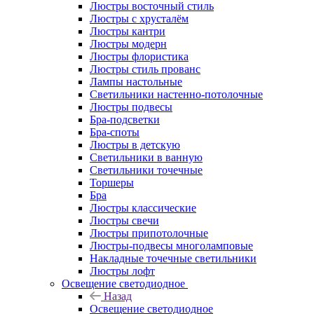
Люстры восточный стиль
Люстры с хрусталём
Люстры кантри
Люстры модерн
Люстры флористика
Люстры стиль прованс
Лампы настольные
Светильники настенно-потолочные
Люстры подвесы
Бра-подсветки
Бра-споты
Люстры в детскую
Светильники в ванную
Светильники точечные
Торшеры
Бра
Люстры классические
Люстры свечи
Люстры припотолочные
Люстры-подвесы многоламповые
Накладные точечные светильники
Люстры лофт
Освещение светодиодное
Назад
Освещение светодиодное