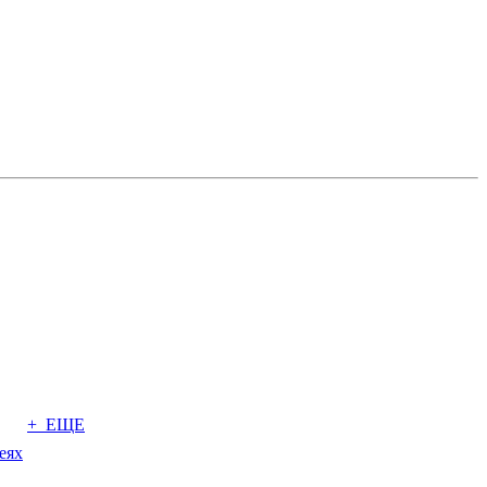
+ ЕЩЕ
еях