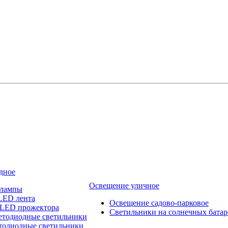
дное
Освещение уличное
 лампы
LED лента
Освещение садово-парковое
 LED прожектора
Светильники на солнечных батар
етодиодные светильники
тодиодные светильники