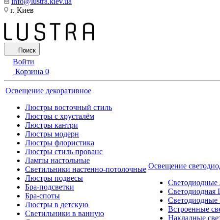
info@lustra.kiev.ua
г. Киев
Поиск
Войти
Корзина
0
Освещение декоративное
Люстры восточный стиль
Люстры с хрусталём
Люстры кантри
Люстры модерн
Люстры флористика
Люстры стиль прованс
Лампы настольные
Освещение светодио
Светильники настенно-потолочные
Люстры подвесы
Светодиодные
Бра-подсветки
Светодиодная 
Бра-споты
Светодиодные
Люстры в детскую
Встроенные св
Светильники в ванную
Накладные све