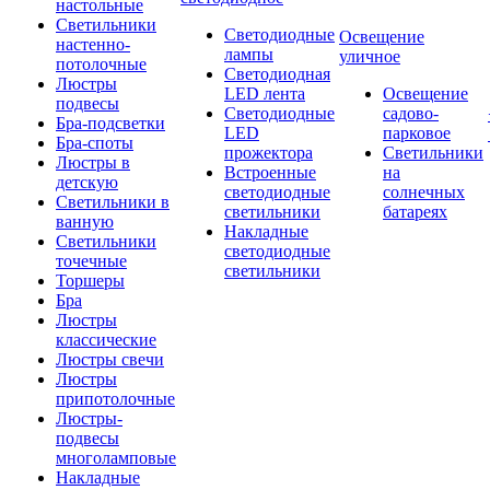
настольные
Светильники
Светодиодные
Освещение
настенно-
лампы
уличное
потолочные
Светодиодная
Люстры
LED лента
Освещение
подвесы
Светодиодные
садово-
Бра-подсветки
LED
парковое
Бра-споты
прожектора
Светильники
Люстры в
Встроенные
на
детскую
светодиодные
солнечных
Светильники в
светильники
батареях
ванную
Накладные
Светильники
светодиодные
точечные
светильники
Торшеры
Бра
Люстры
классические
Люстры свечи
Люстры
припотолочные
Люстры-
подвесы
многоламповые
Накладные