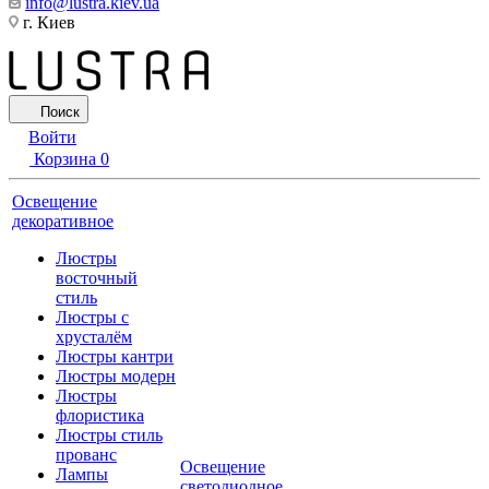
info@lustra.kiev.ua
г. Киев
Поиск
Войти
Корзина
0
Освещение
декоративное
Люстры
восточный
стиль
Люстры с
хрусталём
Люстры кантри
Люстры модерн
Люстры
флористика
Люстры стиль
прованс
Освещение
Лампы
светодиодное