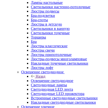
Лампы настольные
Светильники настенно-потолочные
Люстры подвесы
Бра-подсветки
Бра-споты
Люстры в детскую
Светильники в ванную
Светильники точечные
Торшеры
Бра
Люстры классические
Люстры свечи
Люстры припотолочные
Люстры-подвесы многоламповые
Накладные точечные светильники
Люстры лофт
Освещение светодиодное
Назад
Освещение светодиодное
Светодиодные лампы
Светодиодная LED лента
Светодиодные LED прожектора
Встроенные светодиодные светильники
Накладные светодиодные светильники
Освещение уличное