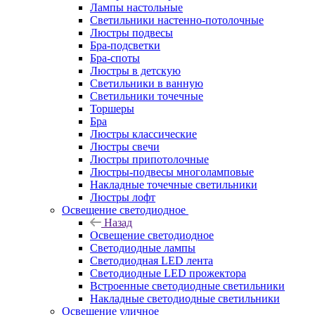
Лампы настольные
Светильники настенно-потолочные
Люстры подвесы
Бра-подсветки
Бра-споты
Люстры в детскую
Светильники в ванную
Светильники точечные
Торшеры
Бра
Люстры классические
Люстры свечи
Люстры припотолочные
Люстры-подвесы многоламповые
Накладные точечные светильники
Люстры лофт
Освещение светодиодное
Назад
Освещение светодиодное
Светодиодные лампы
Светодиодная LED лента
Светодиодные LED прожектора
Встроенные светодиодные светильники
Накладные светодиодные светильники
Освещение уличное