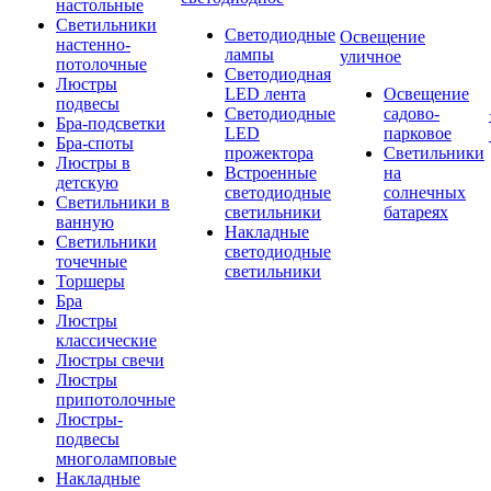
настольные
Светильники
Светодиодные
Освещение
настенно-
лампы
уличное
потолочные
Светодиодная
Люстры
LED лента
Освещение
подвесы
Светодиодные
садово-
Бра-подсветки
LED
парковое
Бра-споты
прожектора
Светильники
Люстры в
Встроенные
на
детскую
светодиодные
солнечных
Светильники в
светильники
батареях
ванную
Накладные
Светильники
светодиодные
точечные
светильники
Торшеры
Бра
Люстры
классические
Люстры свечи
Люстры
припотолочные
Люстры-
подвесы
многоламповые
Накладные