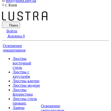
info@lustra.kiev.ua
г. Киев
Поиск
Войти
Корзина
0
Освещение
декоративное
Люстры
восточный
стиль
Люстры с
хрусталём
Люстры кантри
Люстры модерн
Люстры
флористика
Люстры стиль
прованс
Освещение
Лампы
светодиодное