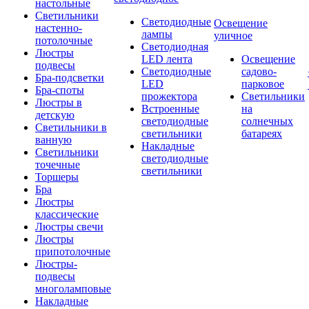
настольные
Светильники
Светодиодные
Освещение
настенно-
лампы
уличное
потолочные
Светодиодная
Люстры
LED лента
Освещение
подвесы
Светодиодные
садово-
Бра-подсветки
LED
парковое
Бра-споты
прожектора
Светильники
Люстры в
Встроенные
на
детскую
светодиодные
солнечных
Светильники в
светильники
батареях
ванную
Накладные
Светильники
светодиодные
точечные
светильники
Торшеры
Бра
Люстры
классические
Люстры свечи
Люстры
припотолочные
Люстры-
подвесы
многоламповые
Накладные