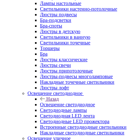
Лампы настольные
Светильники настенно-потолочные
Люстры подвесы
Бра-подсветки
Бра-споты
Люстры в детскую
Светильники в ванную
Светильники точечные
Торшеры
Бра
Люстры классические
Люстры свечи
Люстры припотолочные
Люстры-подвесы многоламповые
Накладные точечные светильники
Люстры лофт
Освещение светодиодное
Назад
Освещение светодиодное
Светодиодные лампы
Светодиодная LED лента
Светодиодные LED прожектора
Встроенные светодиодные светильники
Накладные светодиодные светильники
Освещение уличное