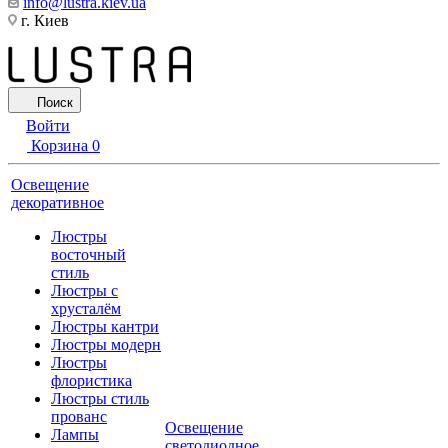
info@lustra.kiev.ua
г. Киев
Поиск
Войти
Корзина
0
Освещение
декоративное
Люстры
восточный
стиль
Люстры с
хрусталём
Люстры кантри
Люстры модерн
Люстры
флористика
Люстры стиль
прованс
Освещение
Лампы
светодиодное