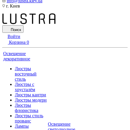
info@lustra.kiev.ua
г. Киев
Поиск
Войти
Корзина
0
Освещение
декоративное
Люстры
восточный
стиль
Люстры с
хрусталём
Люстры кантри
Люстры модерн
Люстры
флористика
Люстры стиль
прованс
Освещение
Лампы
светодиодное