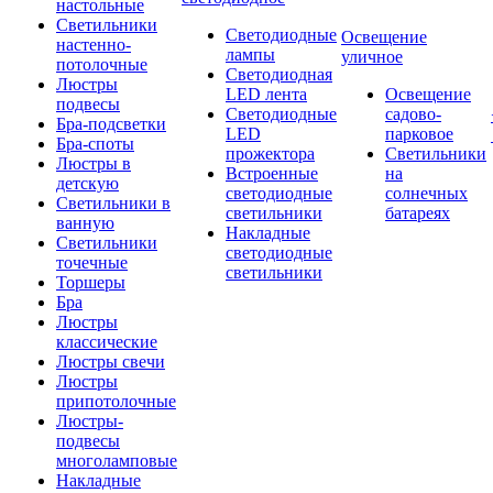
настольные
Светильники
Светодиодные
Освещение
настенно-
лампы
уличное
потолочные
Светодиодная
Люстры
LED лента
Освещение
подвесы
Светодиодные
садово-
Бра-подсветки
LED
парковое
Бра-споты
прожектора
Светильники
Люстры в
Встроенные
на
детскую
светодиодные
солнечных
Светильники в
светильники
батареях
ванную
Накладные
Светильники
светодиодные
точечные
светильники
Торшеры
Бра
Люстры
классические
Люстры свечи
Люстры
припотолочные
Люстры-
подвесы
многоламповые
Накладные