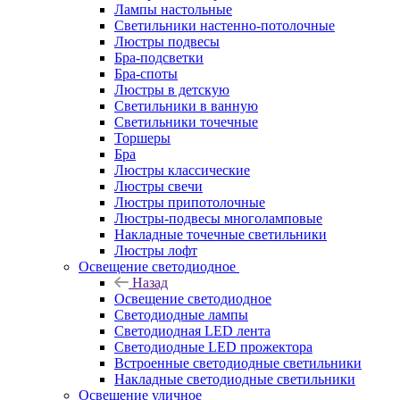
Лампы настольные
Светильники настенно-потолочные
Люстры подвесы
Бра-подсветки
Бра-споты
Люстры в детскую
Светильники в ванную
Светильники точечные
Торшеры
Бра
Люстры классические
Люстры свечи
Люстры припотолочные
Люстры-подвесы многоламповые
Накладные точечные светильники
Люстры лофт
Освещение светодиодное
Назад
Освещение светодиодное
Светодиодные лампы
Светодиодная LED лента
Светодиодные LED прожектора
Встроенные светодиодные светильники
Накладные светодиодные светильники
Освещение уличное