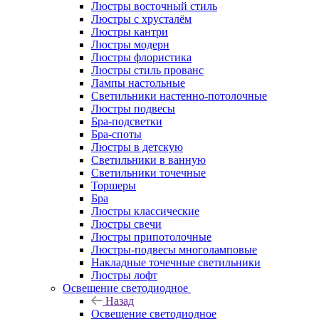
Люстры восточный стиль
Люстры с хрусталём
Люстры кантри
Люстры модерн
Люстры флористика
Люстры стиль прованс
Лампы настольные
Светильники настенно-потолочные
Люстры подвесы
Бра-подсветки
Бра-споты
Люстры в детскую
Светильники в ванную
Светильники точечные
Торшеры
Бра
Люстры классические
Люстры свечи
Люстры припотолочные
Люстры-подвесы многоламповые
Накладные точечные светильники
Люстры лофт
Освещение светодиодное
Назад
Освещение светодиодное