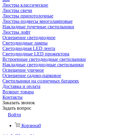
Люстры классические
Люстры свечи
Люстры припотолочные
Люстры-подвесы многоламповые
Накладные точечные светильники
Люстры лофт
Освещение светодиодное
Светодиодные лампы
Светодиодная LED лента
Светодиодные LED прожектора
Встроенные светодиодные светильники
Накладные светодиодные светильники
Освещение уличное
Освещение садово-парковое
Светильники на солнечных батареях
Доставка и оплата
Возврат товара
Контакты
Заказать звонок
Задать вопрос
Войти
Корзина
0