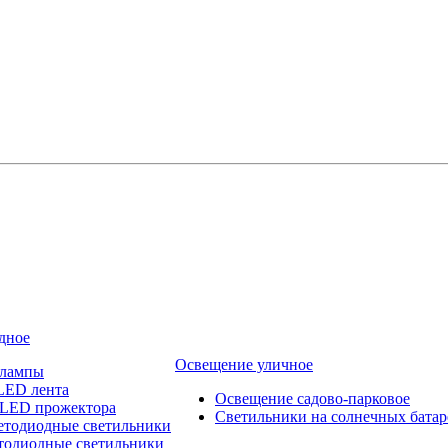
дное
Освещение уличное
 лампы
LED лента
Освещение садово-парковое
 LED прожектора
Светильники на солнечных батар
етодиодные светильники
тодиодные светильники