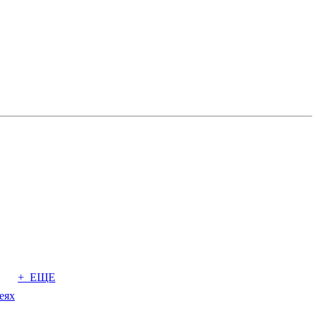
+ ЕЩЕ
еях