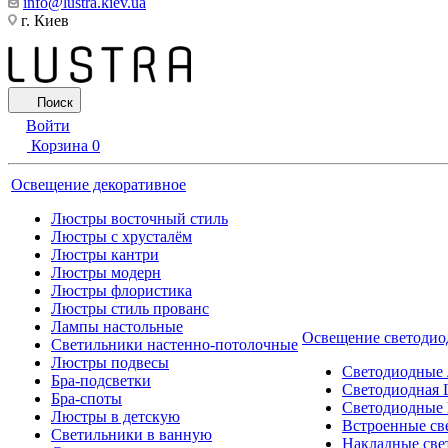
info@lustra.kiev.ua
г. Киев
Поиск
Войти
Корзина
0
Освещение декоративное
Люстры восточный стиль
Люстры с хрусталём
Люстры кантри
Люстры модерн
Люстры флористика
Люстры стиль прованс
Лампы настольные
Освещение светодио
Светильники настенно-потолочные
Люстры подвесы
Светодиодные
Бра-подсветки
Светодиодная 
Бра-споты
Светодиодные
Люстры в детскую
Встроенные св
Светильники в ванную
Накладные све