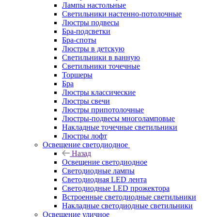
Лампы настольные
Светильники настенно-потолочные
Люстры подвесы
Бра-подсветки
Бра-споты
Люстры в детскую
Светильники в ванную
Светильники точечные
Торшеры
Бра
Люстры классические
Люстры свечи
Люстры припотолочные
Люстры-подвесы многоламповые
Накладные точечные светильники
Люстры лофт
Освещение светодиодное
Назад
Освещение светодиодное
Светодиодные лампы
Светодиодная LED лента
Светодиодные LED прожектора
Встроенные светодиодные светильники
Накладные светодиодные светильники
Освещение уличное