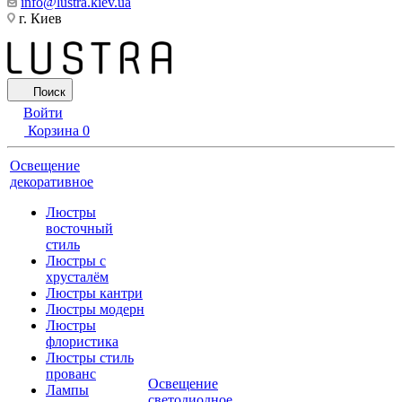
info@lustra.kiev.ua
г. Киев
Поиск
Войти
Корзина
0
Освещение
декоративное
Люстры
восточный
стиль
Люстры с
хрусталём
Люстры кантри
Люстры модерн
Люстры
флористика
Люстры стиль
прованс
Освещение
Лампы
светодиодное