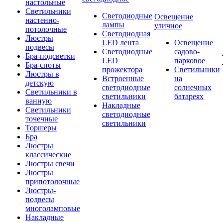
настольные
Светильники
Светодиодные
Освещение
настенно-
лампы
уличное
потолочные
Светодиодная
Люстры
LED лента
Освещение
подвесы
Светодиодные
садово-
Бра-подсветки
LED
парковое
Бра-споты
прожектора
Светильники
Люстры в
Встроенные
на
детскую
светодиодные
солнечных
Светильники в
светильники
батареях
ванную
Накладные
Светильники
светодиодные
точечные
светильники
Торшеры
Бра
Люстры
классические
Люстры свечи
Люстры
припотолочные
Люстры-
подвесы
многоламповые
Накладные