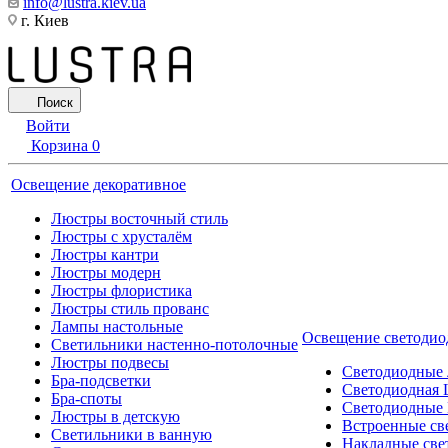
info@lustra.kiev.ua
г. Киев
Поиск
Войти
Корзина
0
Освещение декоративное
Люстры восточный стиль
Люстры с хрусталём
Люстры кантри
Люстры модерн
Люстры флористика
Люстры стиль прованс
Лампы настольные
Освещение светодио
Светильники настенно-потолочные
Люстры подвесы
Светодиодные
Бра-подсветки
Светодиодная 
Бра-споты
Светодиодные
Люстры в детскую
Встроенные св
Светильники в ванную
Накладные све