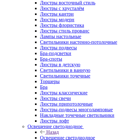
Люстры восточный стиль
Люстры с хрусталём
Люстры кантри
Люстры модерн
Люстры флористика
Люстры стиль прованс
Лампы настольные
Светильники настенно-потолочные
Люстры подвесы
Бра-подсветки
Бра-споты
Люстры в детскую
Светильники в ванную
Светильники точечные
Торшеры
Бра
Люстры классические
Люстры свечи
Люстры припотолочные
Люстры-подвесы многоламповые
Накладные точечные светильники
Люстры лофт
Освещение светодиодное
Назад
Освещение светодиодное