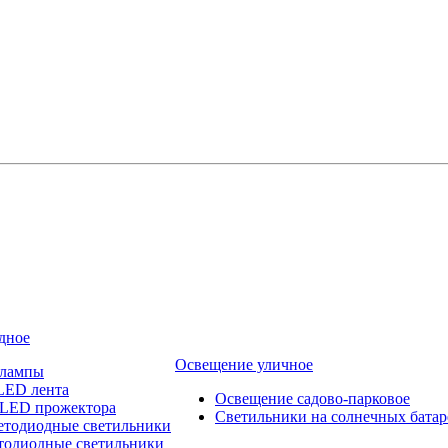
дное
Освещение уличное
 лампы
LED лента
Освещение садово-парковое
 LED прожектора
Светильники на солнечных батар
етодиодные светильники
тодиодные светильники