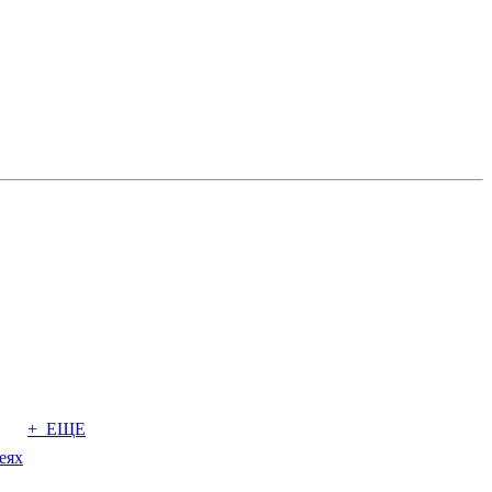
+ ЕЩЕ
еях