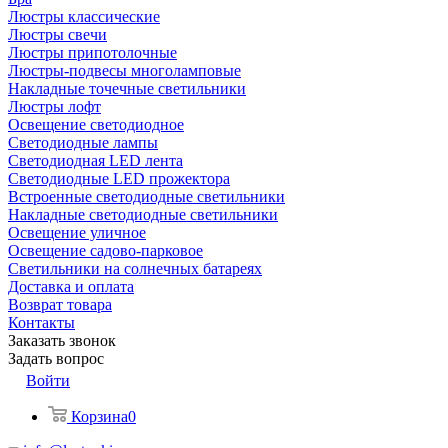
Люстры классические
Люстры свечи
Люстры припотолочные
Люстры-подвесы многоламповые
Накладные точечные светильники
Люстры лофт
Освещение светодиодное
Светодиодные лампы
Светодиодная LED лента
Светодиодные LED прожектора
Встроенные светодиодные светильники
Накладные светодиодные светильники
Освещение уличное
Освещение садово-парковое
Светильники на солнечных батареях
Доставка и оплата
Возврат товара
Контакты
Заказать звонок
Задать вопрос
Войти
Корзина
0