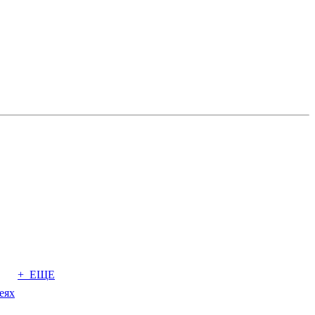
+ ЕЩЕ
еях