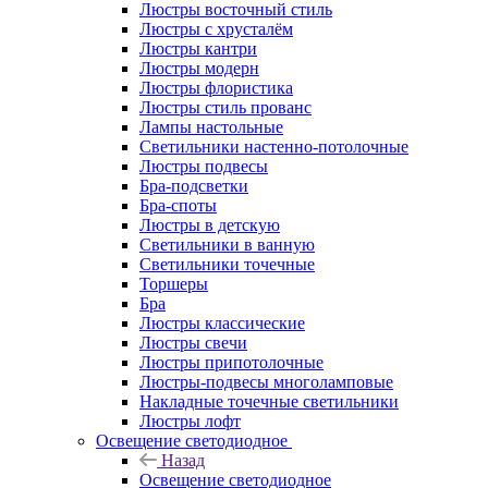
Люстры восточный стиль
Люстры с хрусталём
Люстры кантри
Люстры модерн
Люстры флористика
Люстры стиль прованс
Лампы настольные
Светильники настенно-потолочные
Люстры подвесы
Бра-подсветки
Бра-споты
Люстры в детскую
Светильники в ванную
Светильники точечные
Торшеры
Бра
Люстры классические
Люстры свечи
Люстры припотолочные
Люстры-подвесы многоламповые
Накладные точечные светильники
Люстры лофт
Освещение светодиодное
Назад
Освещение светодиодное