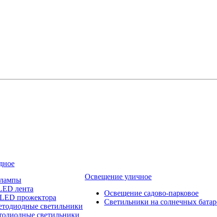
дное
Освещение уличное
 лампы
LED лента
Освещение садово-парковое
 LED прожектора
Светильники на солнечных батар
етодиодные светильники
тодиодные светильники