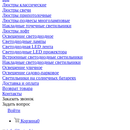
Люстры классические
Люстры свечи
Люстры припотолочные
Люстры-подвесы многоламповые
Накладные точечные светильники
Люстры лофт
Освещение светодиодное
Светодиодные лампы
Светодиодная LED лента
Светодиодные LED прожектора
Встроенные светодиодные светильники
Накладные светодиодные светильники
Освещение уличное
Освещение садово-парковое
Светильники на солнечных батареях
Доставка и оплата
Возврат товара
Контакты
Заказать звонок
Задать вопрос
Войти
Корзина
0