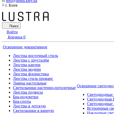
info@lustra.kiev.ua
г. Киев
Поиск
Войти
Корзина
0
Освещение декоративное
Люстры восточный стиль
Люстры с хрусталём
Люстры кантри
Люстры модерн
Люстры флористика
Люстры стиль прованс
Лампы настольные
Освещение светодио
Светильники настенно-потолочные
Люстры подвесы
Светодиодные
Бра-подсветки
Светодиодная 
Бра-споты
Светодиодные
Люстры в детскую
Встроенные св
Светильники в ванную
Накладные све