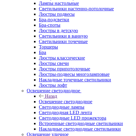
Лампы настольные
Светильники настенно-потолочные
Люстры подвесы
Бра-подсветки
Бра-споты
Люстры в детскую
Светильники в ванную
Светильники точечные
Торшеры
Бра
Люстры классические
Люстры свечи
Люстры припотолочные
Люстры-подвесы многоламповые
Накладные точечные светильники
Люстры лофт
Освещение светодиодное
Назад
Освещение светодиодное
Светодиодные лампы
Светодиодная LED лента
Светодиодные LED прожектора
Встроенные светодиодные светильники
Накладные светодиодные светильники
Освещение уличное