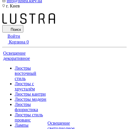
info@lustra.kiev.ua
г. Киев
Поиск
Войти
Корзина
0
Освещение
декоративное
Люстры
восточный
стиль
Люстры с
хрусталём
Люстры кантри
Люстры модерн
Люстры
флористика
Люстры стиль
прованс
Освещение
Лампы
светодиодное