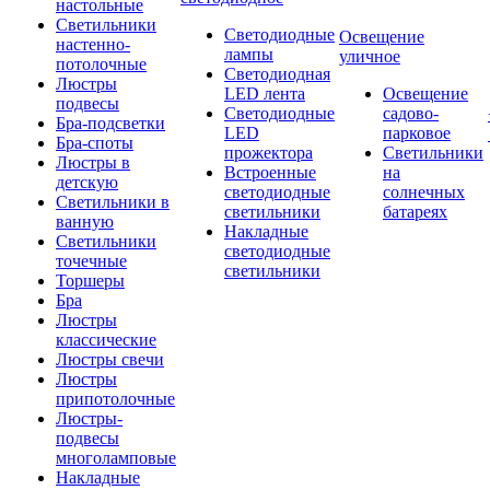
настольные
Светильники
Светодиодные
Освещение
настенно-
лампы
уличное
потолочные
Светодиодная
Люстры
LED лента
Освещение
подвесы
Светодиодные
садово-
Бра-подсветки
LED
парковое
Бра-споты
прожектора
Светильники
Люстры в
Встроенные
на
детскую
светодиодные
солнечных
Светильники в
светильники
батареях
ванную
Накладные
Светильники
светодиодные
точечные
светильники
Торшеры
Бра
Люстры
классические
Люстры свечи
Люстры
припотолочные
Люстры-
подвесы
многоламповые
Накладные