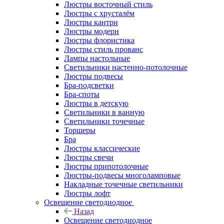
Люстры восточный стиль
Люстры с хрусталём
Люстры кантри
Люстры модерн
Люстры флористика
Люстры стиль прованс
Лампы настольные
Светильники настенно-потолочные
Люстры подвесы
Бра-подсветки
Бра-споты
Люстры в детскую
Светильники в ванную
Светильники точечные
Торшеры
Бра
Люстры классические
Люстры свечи
Люстры припотолочные
Люстры-подвесы многоламповые
Накладные точечные светильники
Люстры лофт
Освещение светодиодное
Назад
Освещение светодиодное