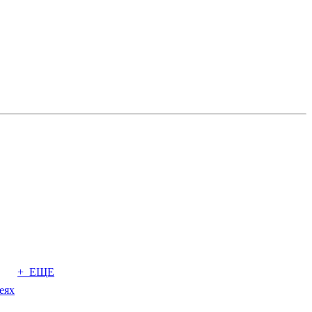
+ ЕЩЕ
еях