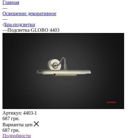
Главная
—
Освещение декоративное
—
Бра-подсветки
—
Подсветка GLOBO 4403
Артикул:
4403-1
687
грн.
Варианты цен
687
грн.
Подробности