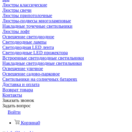
Люстры классические
Люстры свечи
Люстры припотолочные
Люстры-подвесы многоламповые
Накладные точечные светильники
Люстры лофт
Освещение светодиодное
Светодиодные лампы
Светодиодная LED лента
Светодиодные LED прожектора
Встроенные светодиодные светильники
Накладные светодиодные светильники
Освещение уличное
Освещение садово-парковое
Светильники на солнечных батареях
Доставка и оплата
Возврат товара
Контакты
Заказать звонок
Задать вопрос
Войти
Корзина
0