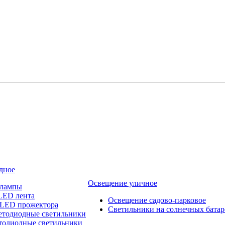
дное
Освещение уличное
 лампы
LED лента
Освещение садово-парковое
 LED прожектора
Светильники на солнечных батар
етодиодные светильники
тодиодные светильники