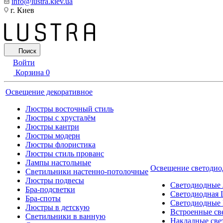
info@lustra.kiev.ua
г. Киев
Поиск
Войти
Корзина
0
Освещение декоративное
Люстры восточный стиль
Люстры с хрусталём
Люстры кантри
Люстры модерн
Люстры флористика
Люстры стиль прованс
Лампы настольные
Освещение светодио
Светильники настенно-потолочные
Люстры подвесы
Светодиодные
Бра-подсветки
Светодиодная 
Бра-споты
Светодиодные
Люстры в детскую
Встроенные св
Светильники в ванную
Накладные све