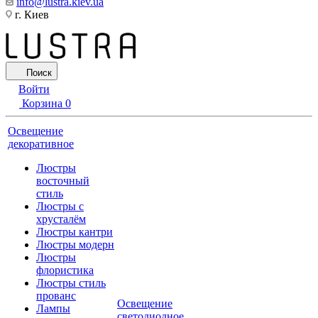
info@lustra.kiev.ua
г. Киев
Поиск
Войти
Корзина
0
Освещение
декоративное
Люстры
восточный
стиль
Люстры с
хрусталём
Люстры кантри
Люстры модерн
Люстры
флористика
Люстры стиль
прованс
Освещение
Лампы
светодиодное