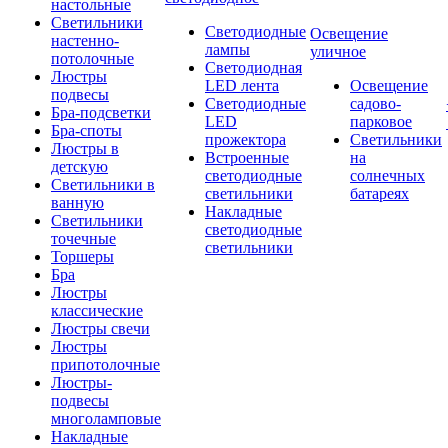
настольные
Светильники
Светодиодные
Освещение
настенно-
лампы
уличное
потолочные
Светодиодная
Люстры
LED лента
Освещение
подвесы
Светодиодные
садово-
Бра-подсветки
LED
парковое
Бра-споты
прожектора
Светильники
Люстры в
Встроенные
на
детскую
светодиодные
солнечных
Светильники в
светильники
батареях
ванную
Накладные
Светильники
светодиодные
точечные
светильники
Торшеры
Бра
Люстры
классические
Люстры свечи
Люстры
припотолочные
Люстры-
подвесы
многоламповые
Накладные