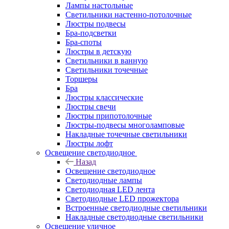
Лампы настольные
Светильники настенно-потолочные
Люстры подвесы
Бра-подсветки
Бра-споты
Люстры в детскую
Светильники в ванную
Светильники точечные
Торшеры
Бра
Люстры классические
Люстры свечи
Люстры припотолочные
Люстры-подвесы многоламповые
Накладные точечные светильники
Люстры лофт
Освещение светодиодное
Назад
Освещение светодиодное
Светодиодные лампы
Светодиодная LED лента
Светодиодные LED прожектора
Встроенные светодиодные светильники
Накладные светодиодные светильники
Освещение уличное