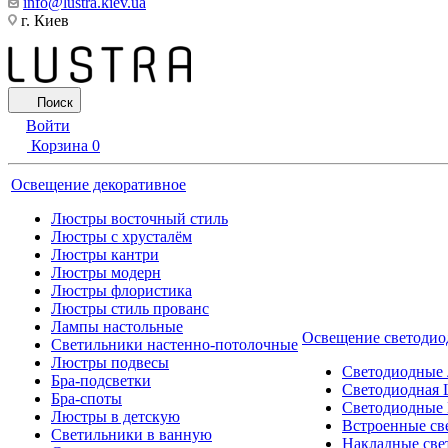
info@lustra.kiev.ua
г. Киев
Поиск
Войти
Корзина
0
Освещение декоративное
Люстры восточный стиль
Люстры с хрусталём
Люстры кантри
Люстры модерн
Люстры флористика
Люстры стиль прованс
Лампы настольные
Освещение светодио
Светильники настенно-потолочные
Люстры подвесы
Светодиодные
Бра-подсветки
Светодиодная 
Бра-споты
Светодиодные
Люстры в детскую
Встроенные св
Светильники в ванную
Накладные све