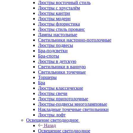
Люстры восточный стиль
Люстры с хрусталём
Люстры кантри
Люстры модерн
Люстры флористика
Люстры стиль прованс
Лампы настольные
Светильники настенно-потолочные
Люстры подвесы
Бра-подсветки
Бра-споты
Люстры в детскую
Светильники в ванную
Светильники точечные
Торшеры
Бра
Люстры классические
Люстры свечи
Люстры припотолочные
Люстры-подвесы многоламповые
Накладные точечные светильники
Люстры лофт
Освещение светодиодное
Назад
Освещение светодиодное