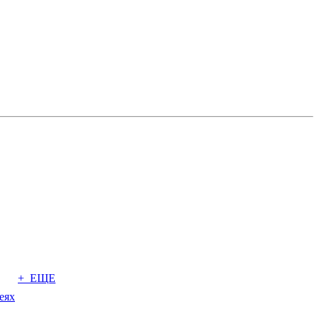
+ ЕЩЕ
еях