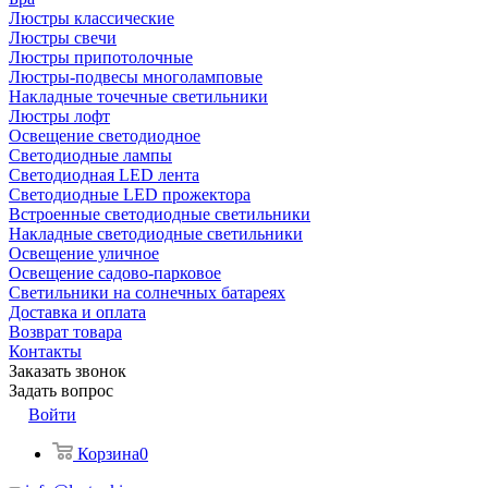
Люстры классические
Люстры свечи
Люстры припотолочные
Люстры-подвесы многоламповые
Накладные точечные светильники
Люстры лофт
Освещение светодиодное
Светодиодные лампы
Светодиодная LED лента
Светодиодные LED прожектора
Встроенные светодиодные светильники
Накладные светодиодные светильники
Освещение уличное
Освещение садово-парковое
Светильники на солнечных батареях
Доставка и оплата
Возврат товара
Контакты
Заказать звонок
Задать вопрос
Войти
Корзина
0