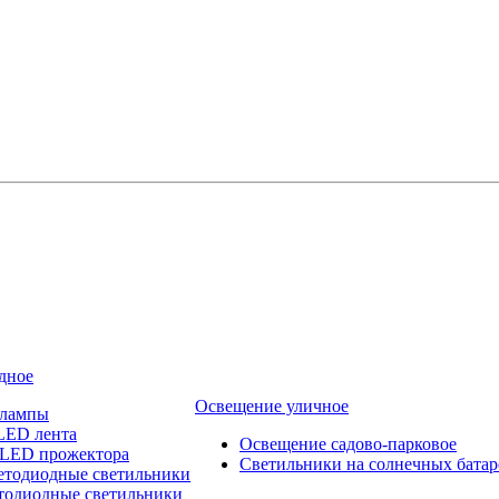
дное
Освещение уличное
 лампы
LED лента
Освещение садово-парковое
 LED прожектора
Светильники на солнечных батар
етодиодные светильники
тодиодные светильники