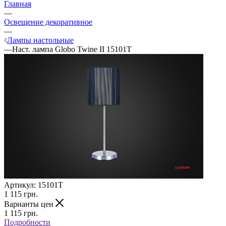
Главная
—
Освещение декоративное
—
Лампы настольные
—
Наст. лампа Globo Twine II 15101T
Артикул:
15101T
1 115
грн.
Варианты цен
1 115
грн.
Подробности