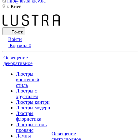
info@lustra.kiev.ua
г. Киев
Поиск
Войти
Корзина
0
Освещение
декоративное
Люстры
восточный
стиль
Люстры с
хрусталём
Люстры кантри
Люстры модерн
Люстры
флористика
Люстры стиль
прованс
Освещение
Лампы
светодиодное