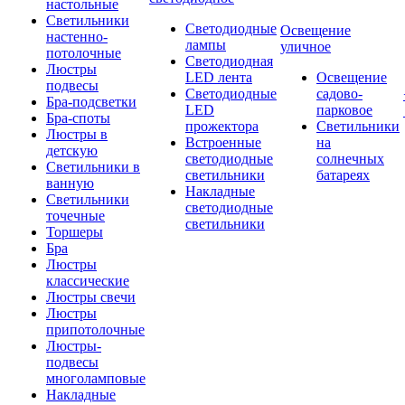
настольные
Светильники
Светодиодные
Освещение
настенно-
лампы
уличное
потолочные
Светодиодная
Люстры
LED лента
Освещение
подвесы
Светодиодные
садово-
Бра-подсветки
LED
парковое
Бра-споты
прожектора
Светильники
Люстры в
Встроенные
на
детскую
светодиодные
солнечных
Светильники в
светильники
батареях
ванную
Накладные
Светильники
светодиодные
точечные
светильники
Торшеры
Бра
Люстры
классические
Люстры свечи
Люстры
припотолочные
Люстры-
подвесы
многоламповые
Накладные