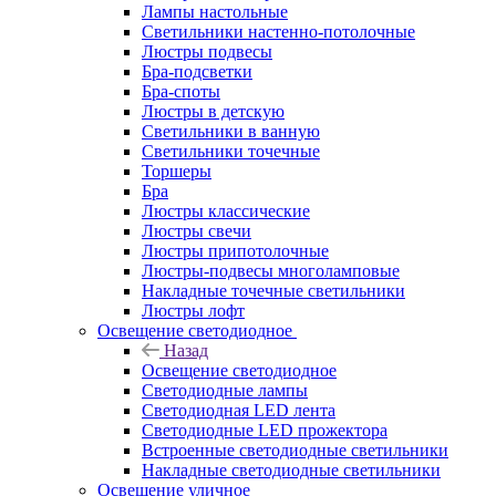
Лампы настольные
Светильники настенно-потолочные
Люстры подвесы
Бра-подсветки
Бра-споты
Люстры в детскую
Светильники в ванную
Светильники точечные
Торшеры
Бра
Люстры классические
Люстры свечи
Люстры припотолочные
Люстры-подвесы многоламповые
Накладные точечные светильники
Люстры лофт
Освещение светодиодное
Назад
Освещение светодиодное
Светодиодные лампы
Светодиодная LED лента
Светодиодные LED прожектора
Встроенные светодиодные светильники
Накладные светодиодные светильники
Освещение уличное