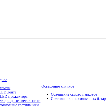
дное
Освещение уличное
 лампы
LED лента
Освещение садово-парковое
 LED прожектора
Светильники на солнечных батар
етодиодные светильники
тодиодные светильники