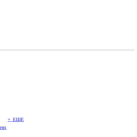
+ ЕЩЕ
еях