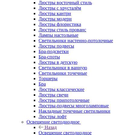
Люстры восточный стиль
Люстры с хрусталём
Люстры кантри
Люстры модерн
Люстры флористика
Люстры стиль прованс
Лампы настольные
Светильники настенно-потолочные
Люстры подвесы
Бра-подсветки
Бра-споты
Люстры в детскую
Светильники в ванную
Светильники точечные
Торшеры
Бра
Люстры классические
Люстры свечи
Люстры припотолочные
Люстры-подвесы многоламповые
Накладные точечные светильники
Люстры лофт
Освещение светодиодное
Назад
Освещение светодиодное