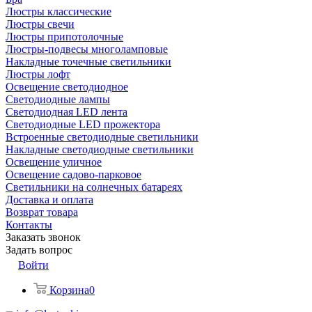
Люстры классические
Люстры свечи
Люстры припотолочные
Люстры-подвесы многоламповые
Накладные точечные светильники
Люстры лофт
Освещение светодиодное
Светодиодные лампы
Светодиодная LED лента
Светодиодные LED прожектора
Встроенные светодиодные светильники
Накладные светодиодные светильники
Освещение уличное
Освещение садово-парковое
Светильники на солнечных батареях
Доставка и оплата
Возврат товара
Контакты
Заказать звонок
Задать вопрос
Войти
Корзина
0