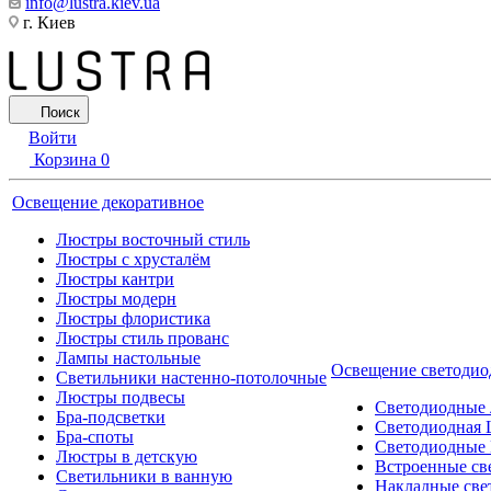
info@lustra.kiev.ua
г. Киев
Поиск
Войти
Корзина
0
Освещение декоративное
Люстры восточный стиль
Люстры с хрусталём
Люстры кантри
Люстры модерн
Люстры флористика
Люстры стиль прованс
Лампы настольные
Освещение светодио
Светильники настенно-потолочные
Люстры подвесы
Светодиодные
Бра-подсветки
Светодиодная 
Бра-споты
Светодиодные
Люстры в детскую
Встроенные св
Светильники в ванную
Накладные све