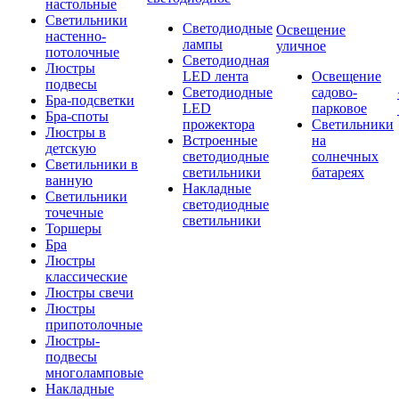
настольные
Светильники
Светодиодные
Освещение
настенно-
лампы
уличное
потолочные
Светодиодная
Люстры
LED лента
Освещение
подвесы
Светодиодные
садово-
Бра-подсветки
LED
парковое
Бра-споты
прожектора
Светильники
Люстры в
Встроенные
на
детскую
светодиодные
солнечных
Светильники в
светильники
батареях
ванную
Накладные
Светильники
светодиодные
точечные
светильники
Торшеры
Бра
Люстры
классические
Люстры свечи
Люстры
припотолочные
Люстры-
подвесы
многоламповые
Накладные