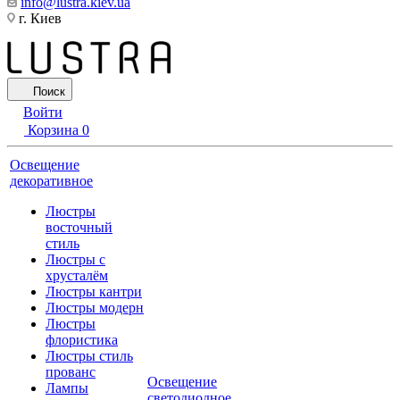
info@lustra.kiev.ua
г. Киев
Поиск
Войти
Корзина
0
Освещение
декоративное
Люстры
восточный
стиль
Люстры с
хрусталём
Люстры кантри
Люстры модерн
Люстры
флористика
Люстры стиль
прованс
Освещение
Лампы
светодиодное