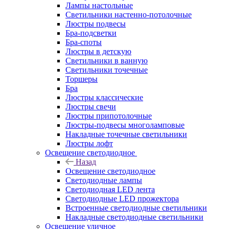
Лампы настольные
Светильники настенно-потолочные
Люстры подвесы
Бра-подсветки
Бра-споты
Люстры в детскую
Светильники в ванную
Светильники точечные
Торшеры
Бра
Люстры классические
Люстры свечи
Люстры припотолочные
Люстры-подвесы многоламповые
Накладные точечные светильники
Люстры лофт
Освещение светодиодное
Назад
Освещение светодиодное
Светодиодные лампы
Светодиодная LED лента
Светодиодные LED прожектора
Встроенные светодиодные светильники
Накладные светодиодные светильники
Освещение уличное