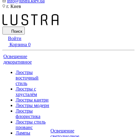
info@lustra.kiev.ua
г. Киев
Поиск
Войти
Корзина
0
Освещение
декоративное
Люстры
восточный
стиль
Люстры с
хрусталём
Люстры кантри
Люстры модерн
Люстры
флористика
Люстры стиль
прованс
Освещение
Лампы
светодиодное