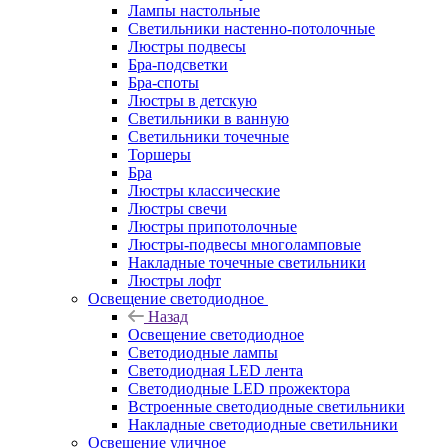
Лампы настольные
Светильники настенно-потолочные
Люстры подвесы
Бра-подсветки
Бра-споты
Люстры в детскую
Светильники в ванную
Светильники точечные
Торшеры
Бра
Люстры классические
Люстры свечи
Люстры припотолочные
Люстры-подвесы многоламповые
Накладные точечные светильники
Люстры лофт
Освещение светодиодное
Назад
Освещение светодиодное
Светодиодные лампы
Светодиодная LED лента
Светодиодные LED прожектора
Встроенные светодиодные светильники
Накладные светодиодные светильники
Освещение уличное