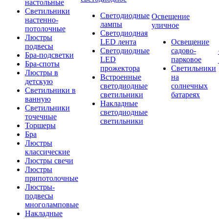
настольные
Светильники
Светодиодные
Освещение
настенно-
лампы
уличное
потолочные
Светодиодная
Люстры
LED лента
Освещение
подвесы
Светодиодные
садово-
Бра-подсветки
LED
парковое
Бра-споты
прожектора
Светильники
Люстры в
Встроенные
на
детскую
светодиодные
солнечных
Светильники в
светильники
батареях
ванную
Накладные
Светильники
светодиодные
точечные
светильники
Торшеры
Бра
Люстры
классические
Люстры свечи
Люстры
припотолочные
Люстры-
подвесы
многоламповые
Накладные