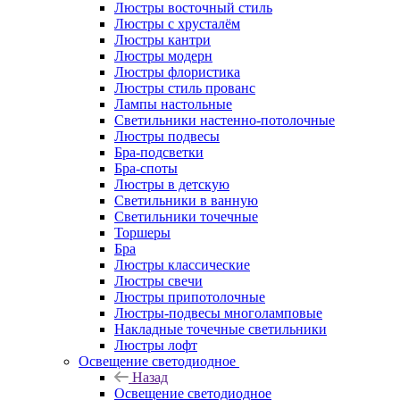
Люстры восточный стиль
Люстры с хрусталём
Люстры кантри
Люстры модерн
Люстры флористика
Люстры стиль прованс
Лампы настольные
Светильники настенно-потолочные
Люстры подвесы
Бра-подсветки
Бра-споты
Люстры в детскую
Светильники в ванную
Светильники точечные
Торшеры
Бра
Люстры классические
Люстры свечи
Люстры припотолочные
Люстры-подвесы многоламповые
Накладные точечные светильники
Люстры лофт
Освещение светодиодное
Назад
Освещение светодиодное