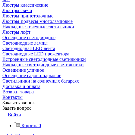
Люстры классические
Люстры свечи
Люстры припотолочные
Люстры-подвесы многоламповые
Накладные точечные светильники
Люстры лофт
Освещение светодиодное
Светодиодные лампы
Светодиодная LED лента
Светодиодные LED прожектора
Встроенные светодиодные светильники
Накладные светодиодные светильники
Освещение уличное
Освещение садово-парковое
Светильники на солнечных батареях
Доставка и оплата
Возврат товара
Контакты
Заказать звонок
Задать вопрос
Войти
Корзина
0