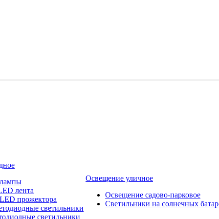
дное
Освещение уличное
 лампы
LED лента
Освещение садово-парковое
 LED прожектора
Светильники на солнечных батар
етодиодные светильники
тодиодные светильники