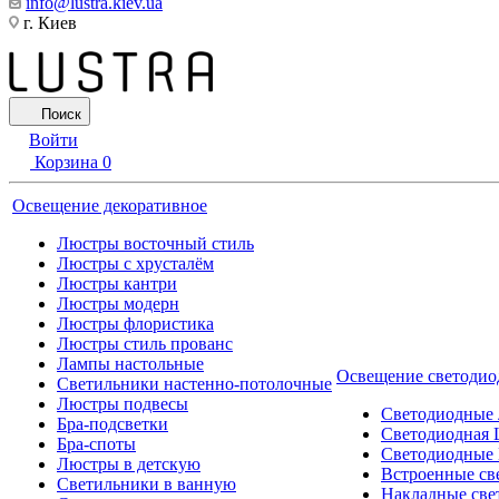
info@lustra.kiev.ua
г. Киев
Поиск
Войти
Корзина
0
Освещение декоративное
Люстры восточный стиль
Люстры с хрусталём
Люстры кантри
Люстры модерн
Люстры флористика
Люстры стиль прованс
Лампы настольные
Освещение светодио
Светильники настенно-потолочные
Люстры подвесы
Светодиодные
Бра-подсветки
Светодиодная 
Бра-споты
Светодиодные
Люстры в детскую
Встроенные св
Светильники в ванную
Накладные све