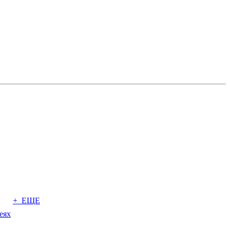
+ ЕЩЕ
еях