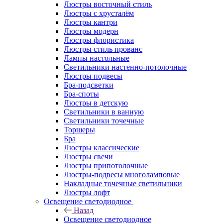
Люстры восточный стиль
Люстры с хрусталём
Люстры кантри
Люстры модерн
Люстры флористика
Люстры стиль прованс
Лампы настольные
Светильники настенно-потолочные
Люстры подвесы
Бра-подсветки
Бра-споты
Люстры в детскую
Светильники в ванную
Светильники точечные
Торшеры
Бра
Люстры классические
Люстры свечи
Люстры припотолочные
Люстры-подвесы многоламповые
Накладные точечные светильники
Люстры лофт
Освещение светодиодное
Назад
Освещение светодиодное