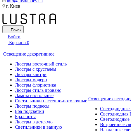
info@lustra.kiev.ua
г. Киев
Поиск
Войти
Корзина
0
Освещение декоративное
Люстры восточный стиль
Люстры с хрусталём
Люстры кантри
Люстры модерн
Люстры флористика
Люстры стиль прованс
Лампы настольные
Освещение светодио
Светильники настенно-потолочные
Люстры подвесы
Светодиодные
Бра-подсветки
Светодиодная 
Бра-споты
Светодиодные
Люстры в детскую
Встроенные св
Светильники в ванную
Накладные све