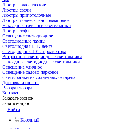
Люстры классические
Люстры свечи
Люстры припотолочные
Люстры-подвесы многоламповые
Накладные точечные светильники
Люстры лофт
Освещение светодиодное
Светодиодные лампы
Светодиодная LED лента
Светодиодные LED прожектора
Встроенные светодиодные светильники
Накладные светодиодные светильники
Освещение уличное
Освещение садово-парковое
Светильники на солнечных батареях
Доставка и оплата
Возврат товара
Контакты
Заказать звонок
Задать вопрос
Войти
Корзина
0