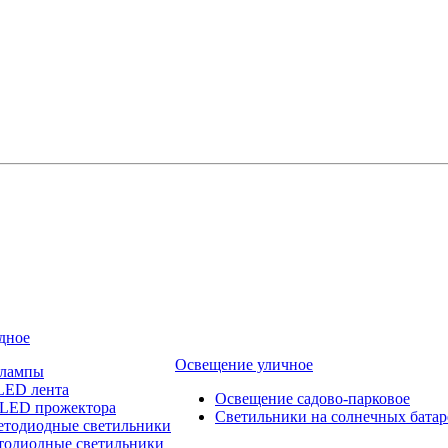
дное
Освещение уличное
 лампы
LED лента
Освещение садово-парковое
 LED прожектора
Светильники на солнечных батар
етодиодные светильники
тодиодные светильники