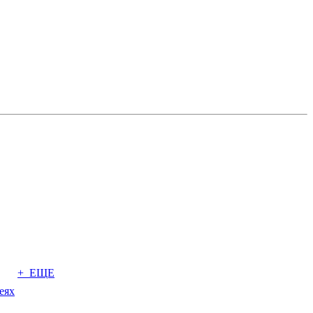
+ ЕЩЕ
еях