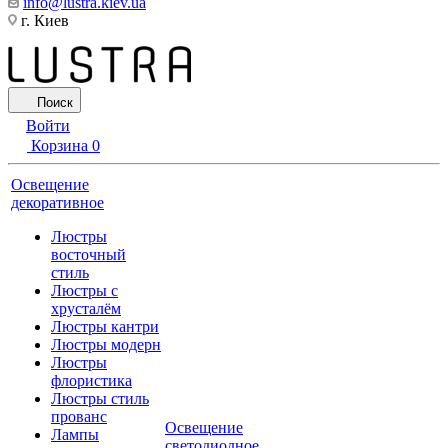
info@lustra.kiev.ua
г. Киев
Поиск
Войти
Корзина
0
Освещение
декоративное
Люстры
восточный
стиль
Люстры с
хрусталём
Люстры кантри
Люстры модерн
Люстры
флористика
Люстры стиль
прованс
Освещение
Лампы
светодиодное