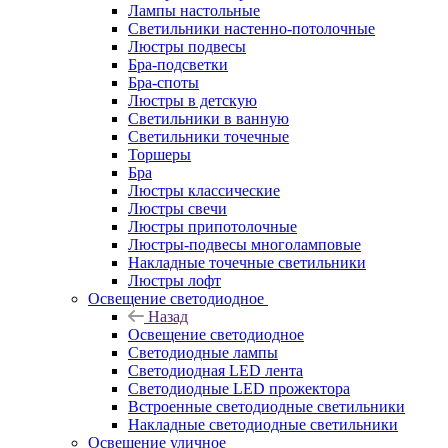
Лампы настольные
Светильники настенно-потолочные
Люстры подвесы
Бра-подсветки
Бра-споты
Люстры в детскую
Светильники в ванную
Светильники точечные
Торшеры
Бра
Люстры классические
Люстры свечи
Люстры припотолочные
Люстры-подвесы многоламповые
Накладные точечные светильники
Люстры лофт
Освещение светодиодное
Назад
Освещение светодиодное
Светодиодные лампы
Светодиодная LED лента
Светодиодные LED прожектора
Встроенные светодиодные светильники
Накладные светодиодные светильники
Освещение уличное