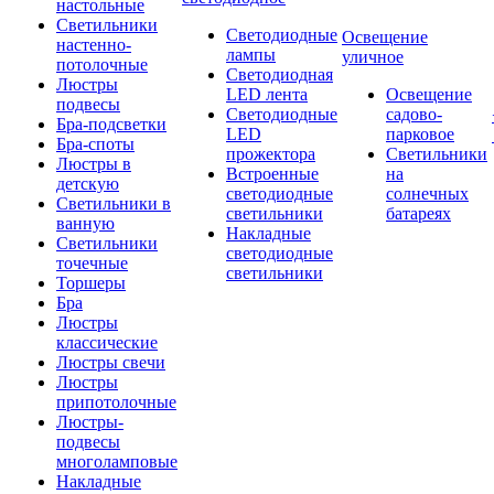
настольные
Светильники
Светодиодные
Освещение
настенно-
лампы
уличное
потолочные
Светодиодная
Люстры
LED лента
Освещение
подвесы
Светодиодные
садово-
Бра-подсветки
LED
парковое
Бра-споты
прожектора
Светильники
Люстры в
Встроенные
на
детскую
светодиодные
солнечных
Светильники в
светильники
батареях
ванную
Накладные
Светильники
светодиодные
точечные
светильники
Торшеры
Бра
Люстры
классические
Люстры свечи
Люстры
припотолочные
Люстры-
подвесы
многоламповые
Накладные