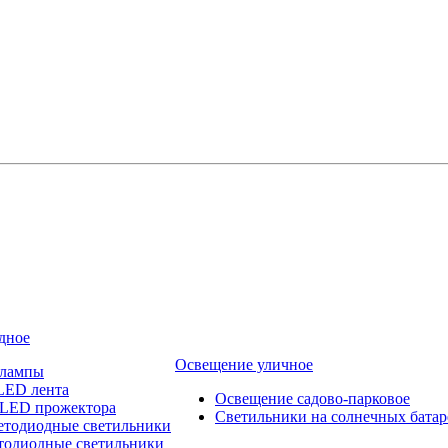
дное
Освещение уличное
 лампы
LED лента
Освещение садово-парковое
 LED прожектора
Светильники на солнечных батар
етодиодные светильники
тодиодные светильники