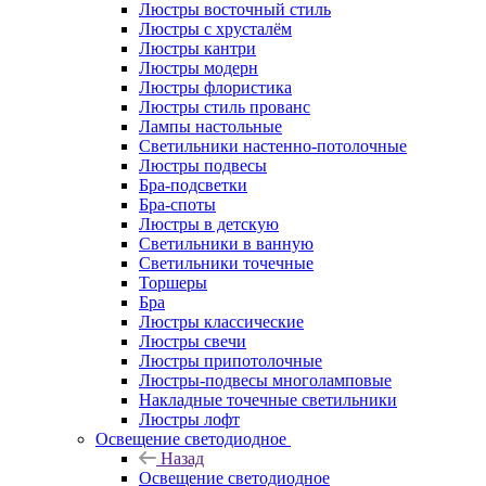
Люстры восточный стиль
Люстры с хрусталём
Люстры кантри
Люстры модерн
Люстры флористика
Люстры стиль прованс
Лампы настольные
Светильники настенно-потолочные
Люстры подвесы
Бра-подсветки
Бра-споты
Люстры в детскую
Светильники в ванную
Светильники точечные
Торшеры
Бра
Люстры классические
Люстры свечи
Люстры припотолочные
Люстры-подвесы многоламповые
Накладные точечные светильники
Люстры лофт
Освещение светодиодное
Назад
Освещение светодиодное