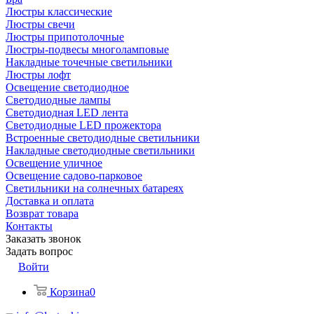
Люстры классические
Люстры свечи
Люстры припотолочные
Люстры-подвесы многоламповые
Накладные точечные светильники
Люстры лофт
Освещение светодиодное
Светодиодные лампы
Светодиодная LED лента
Светодиодные LED прожектора
Встроенные светодиодные светильники
Накладные светодиодные светильники
Освещение уличное
Освещение садово-парковое
Светильники на солнечных батареях
Доставка и оплата
Возврат товара
Контакты
Заказать звонок
Задать вопрос
Войти
Корзина
0