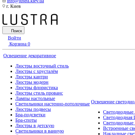
info@lustra.kiev.ua
г. Киев
Поиск
Войти
Корзина
0
Освещение декоративное
Люстры восточный стиль
Люстры с хрусталём
Люстры кантри
Люстры модерн
Люстры флористика
Люстры стиль прованс
Лампы настольные
Освещение светодио
Светильники настенно-потолочные
Люстры подвесы
Светодиодные
Бра-подсветки
Светодиодная 
Бра-споты
Светодиодные
Люстры в детскую
Встроенные св
Светильники в ванную
Накладные све