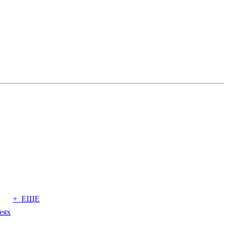
+ ЕЩЕ
еях