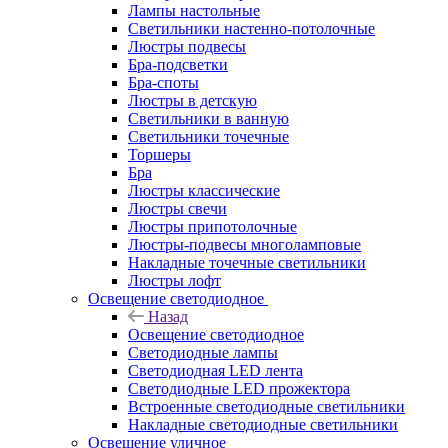
Лампы настольные
Светильники настенно-потолочные
Люстры подвесы
Бра-подсветки
Бра-споты
Люстры в детскую
Светильники в ванную
Светильники точечные
Торшеры
Бра
Люстры классические
Люстры свечи
Люстры припотолочные
Люстры-подвесы многоламповые
Накладные точечные светильники
Люстры лофт
Освещение светодиодное
Назад
Освещение светодиодное
Светодиодные лампы
Светодиодная LED лента
Светодиодные LED прожектора
Встроенные светодиодные светильники
Накладные светодиодные светильники
Освещение уличное