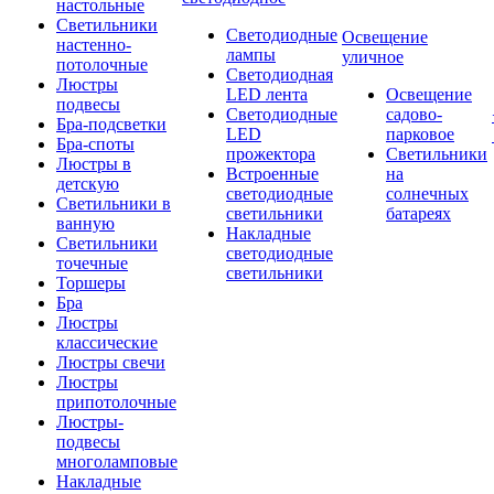
настольные
Светильники
Светодиодные
Освещение
настенно-
лампы
уличное
потолочные
Светодиодная
Люстры
LED лента
Освещение
подвесы
Светодиодные
садово-
Бра-подсветки
LED
парковое
Бра-споты
прожектора
Светильники
Люстры в
Встроенные
на
детскую
светодиодные
солнечных
Светильники в
светильники
батареях
ванную
Накладные
Светильники
светодиодные
точечные
светильники
Торшеры
Бра
Люстры
классические
Люстры свечи
Люстры
припотолочные
Люстры-
подвесы
многоламповые
Накладные