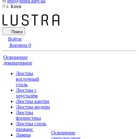
info@lustra.kiev.ua
г. Киев
Поиск
Войти
Корзина
0
Освещение
декоративное
Люстры
восточный
стиль
Люстры с
хрусталём
Люстры кантри
Люстры модерн
Люстры
флористика
Люстры стиль
прованс
Освещение
Лампы
светодиодное